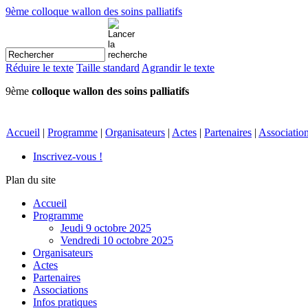
9ème colloque wallon des soins palliatifs
Réduire le texte
Taille standard
Agrandir le texte
9ème
colloque wallon des soins palliatifs
Accueil
|
Programme
|
Organisateurs
|
Actes
|
Partenaires
|
Associatio
Inscrivez-vous !
Plan du site
Accueil
Programme
Jeudi 9 octobre 2025
Vendredi 10 octobre 2025
Organisateurs
Actes
Partenaires
Associations
Infos pratiques