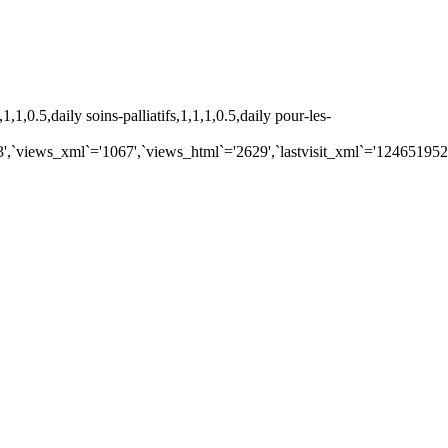
,0.5,daily soins-palliatifs,1,1,1,0.5,daily pour-les-
`='13',`views_xml`='1067',`views_html`='2629',`lastvisit_xml`='12465195