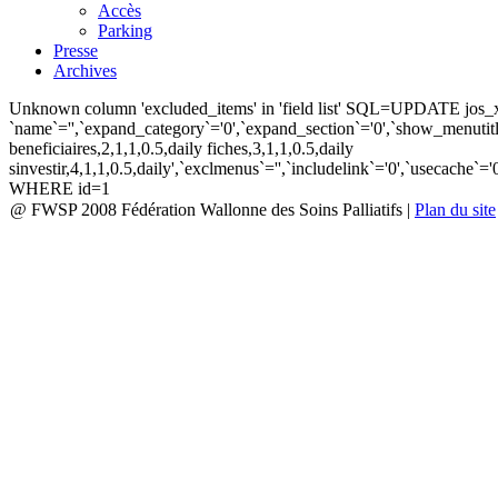
Accès
Parking
Presse
Archives
Unknown column 'excluded_items' in 'field list' SQL=UPDATE jos
`name`='',`expand_category`='0',`expand_section`='0',`show_menutitle`
beneficiaires,2,1,1,0.5,daily fiches,3,1,1,0.5,daily
sinvestir,4,1,1,0.5,daily',`exclmenus`='',`includelink`='0',`usecache
WHERE id=1
@ FWSP 2008 Fédération Wallonne des Soins Palliatifs
|
Plan du site