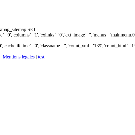
_xmap_sitemap SET
='0',`columns`='1',`exlinks`='0',`ext_image`='',`menus`='mainmenu,0,1,1
`='0',`cachelifetime`='0',`classname`='',`count_xml`='139',`count_html
|
Mentions légales
|
test